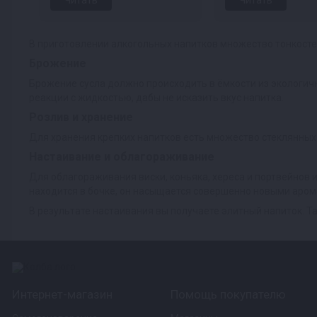
Читать
Читать
В приготовлении алкогольных напитков множество тонкосте
Брожение
Брожение сусла должно происходить в ёмкости из экологич
реакции с жидкостью, дабы не исказить вкус напитка.
Розлив и хранение
Для хранения крепких напитков есть множество стеклянных 
Настаивание и облагораживание
Для облагораживания виски, коньяка, хереса и портвейнов 
находится в бочке, он насыщается совершенно новыми аром
В результате настаивания вы получаете элитный напиток. Та
Интернет-магазин
Помощь покупателю