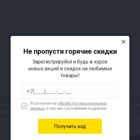
Не пропусти горячие скидки
Зарегистрируйся и будь в курсе
новых акций и скидок на любимые
товары!
Я согласен на
обработку персональных
овых
Способы очистки самогона
Лучшие са
данных
, а так же с условиями подписки.
лать
аппараты 2