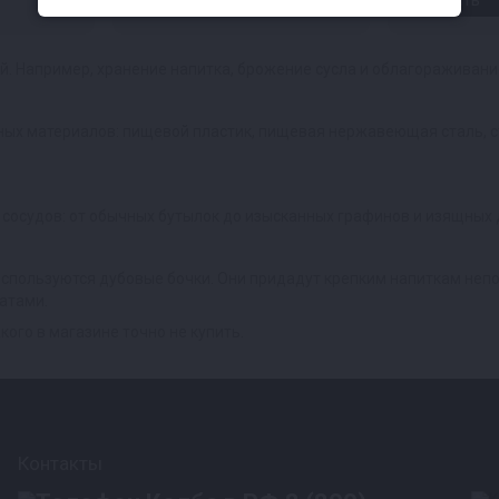
Читать
Читать
й. Например, хранение напитка, брожение сусла и облагораживани
ных материалов: пищевой пластик, пищевая нержавеющая сталь, с
сосудов: от обычных бутылок до изысканных графинов и изящных 
используются дубовые бочки. Они придадут крепким напиткам непо
атами.
кого в магазине точно не купить.
Контакты