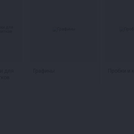
и для
Графины
Пробки и 
тков