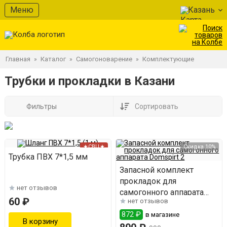
Меню
Казань
Главная
Каталог
Самогоноварение
Комплектующие
»
»
»
Трубки и прокладки в Казани
Фильтры
Сортировать
★СВЦ★
Скидка 10%
Трубка ПВХ 7*1,5 мм
Запасной комплект
прокладок для
нет отзывов
самогонного аппарата
60 ₽
нет отзывов
Domspirt 2
872 ₽
в магазине