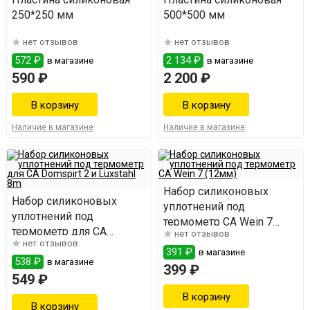
250*250 мм
500*500 мм
нет отзывов
нет отзывов
572 ₽
2 134 ₽
в магазине
в магазине
590 ₽
2 200 ₽
Наличие в магазине
Наличие в магазине
Набор силиконовых
Набор силиконовых
уплотнений под
уплотнений под
термометр СА Wein 7
термометр для СА
нет отзывов
(12мм)
нет отзывов
Domspirt 2 и Luxstahl 8m
391 ₽
в магазине
538 ₽
в магазине
399 ₽
549 ₽