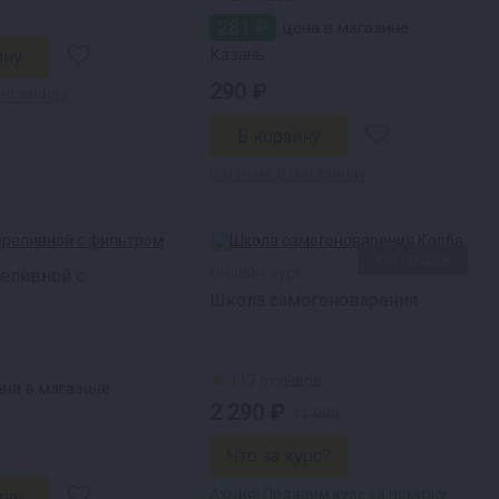
281 ₽
цена в магазине
Казань
290 ₽
магазинах
Наличие в магазинах
Хит продаж
Онлайн-курс
еливной с
Школа самогоноварения
117 отзывов
на в магазине
2 290 ₽
11 990
Что за курс?
Акция! Подарим курс за покупку