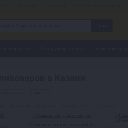
очка
Вакансии
Гарантия +
Открыть свой магазин
ные аппараты
Конструктор этикеток
Калькуляторы
пивоваров в Казани
ирки солода
Сифоны
ые
подешевле
подороже
высокий рейтинг
по скидке
Ремкомплект для пивоварни