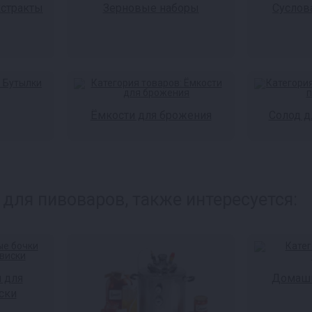
кстракты
Зерновые наборы
Суслов
Ёмкости для брожения
Солод д
для пивоваров, также интересуется:
 для
Домашн
ски