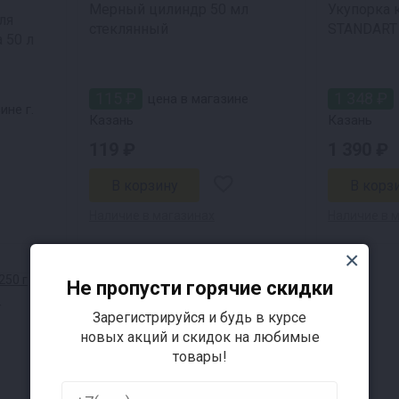
Мерный цилиндр 50 мл
Укупорка 
ля
стеклянный
STANDART
 50 л
115 ₽
1 348 ₽
цена в магазине
ине г.
Казань
Казань
119 ₽
1 390 ₽
Наличие в магазинах
Наличие в 
Не пропусти горячие скидки
г
Зарегистрируйся и будь в курсе
новых акций и скидок на любимые
товары!