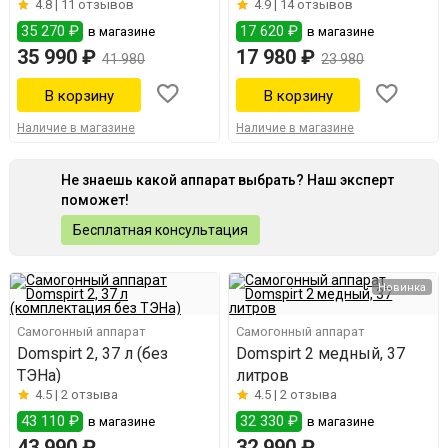
4.8 |
11 отзывов
4.9 |
14 отзывов
35 270 ₽
17 620 ₽
в магазине
в магазине
35 990 ₽
17 980 ₽
41 980
23 980
Наличие в магазине
Наличие в магазине
Не знаешь какой аппарат выбрать? Наш эксперт
поможет!
Бесплатная консультация
Новинка
Самогонный аппарат
Самогонный аппарат
Domspirt 2, 37 л (без
Domspirt 2 медный, 37
ТЭНа)
литров
4.5 |
2 отзыва
4.5 |
2 отзыва
43 110 ₽
32 330 ₽
в магазине
в магазине
43 990 ₽
32 990 ₽