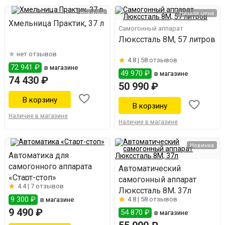
Новинка
Низкая цена
Хмельница Практик, 37 л
Самогонный аппарат
Люкссталь 8М, 57 литров
нет отзывов
4.8 |
58 отзывов
72 941 ₽
в магазине
49 970 ₽
в магазине
74 430 ₽
50 990 ₽
Наличие в магазине
Наличие в магазине
Новинка
Автоматика для
самогонного аппарата
Автоматический
«Старт-стоп»
самогонный аппарат
4.4 |
7 отзывов
Люкссталь 8М, 37л
9 300 ₽
4.8 |
58 отзывов
в магазине
9 490 ₽
54 870 ₽
в магазине