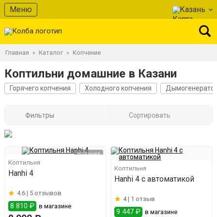
Меню
Казань
Главная
Каталог
Копчение
»
»
Коптильни домашние в Казани
Горячего копчения
Холодного копчения
Дымогенерато
Фильтры
Сортировать
Новинка
Коптильня
Коптильня
Hanhi 4
Hanhi 4 с автоматикой
4.6 |
5 отзывов
4 |
1 отзыв
8 810 ₽
в магазине
9 447 ₽
в магазине