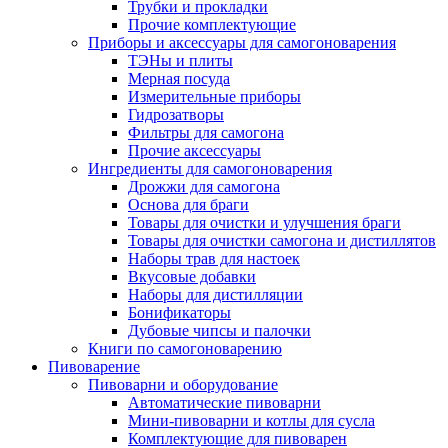
Трубки и прокладки
Прочие комплектующие
Приборы и аксессуары для самогоноварения
ТЭНы и плиты
Мерная посуда
Измерительные приборы
Гидрозатворы
Фильтры для самогона
Прочие аксессуары
Ингредиенты для самогоноварения
Дрожжи для самогона
Основа для браги
Товары для очистки и улучшения браги
Товары для очистки самогона и дистиллятов
Наборы трав для настоек
Вкусовые добавки
Наборы для дистилляции
Бонификаторы
Дубовые чипсы и палочки
Книги по самогоноварению
Пивоварение
Пивоварни и оборудование
Автоматические пивоварни
Мини-пивоварни и котлы для сусла
Комплектующие для пивоварен